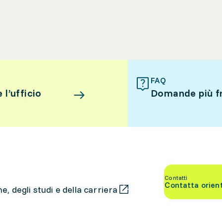
FAQ
l’ufficio
Domande più f
Contatti
Contatta orien
, degli studi e della carriera