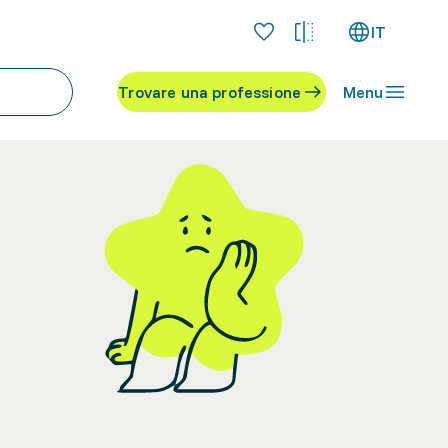
IT
Trovare una professione
Menu