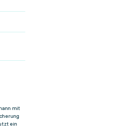
mann mit
icherung
tzt ein