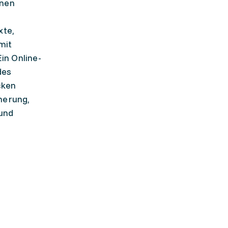
inen
xte,
mit
in Online-
des
cken
herung,
 und