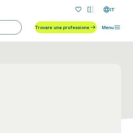
IT
Trovare una professione
Menu