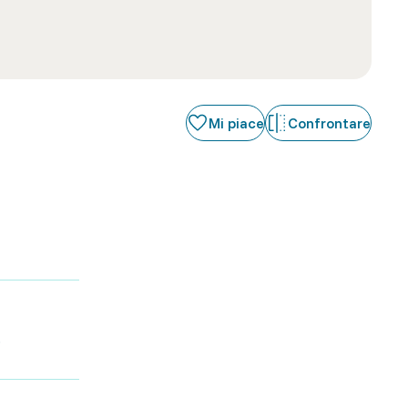
Mi piace
Confrontare
.