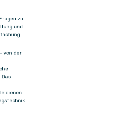
Fragen zu
ltung und
nfachung
– von der
iche
. Das
le dienen
ngstechnik