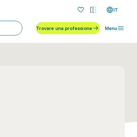
IT
Trovare una professione
Menu