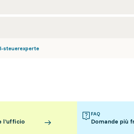
l-steuerexperte
FAQ
l’ufficio
Domande più f