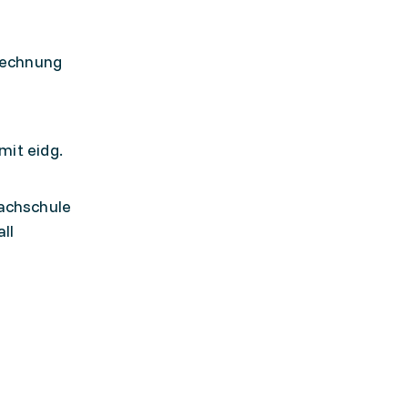
rechnung
mit eidg.
achschule
ll