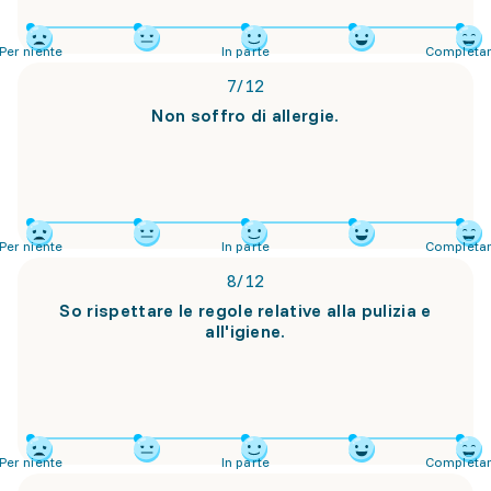
Per niente
In parte
Completa
7
/
12
Non soffro di allergie.
Per niente
In parte
Completa
8
/
12
So rispettare le regole relative alla pulizia e
all'igiene.
Per niente
In parte
Completa