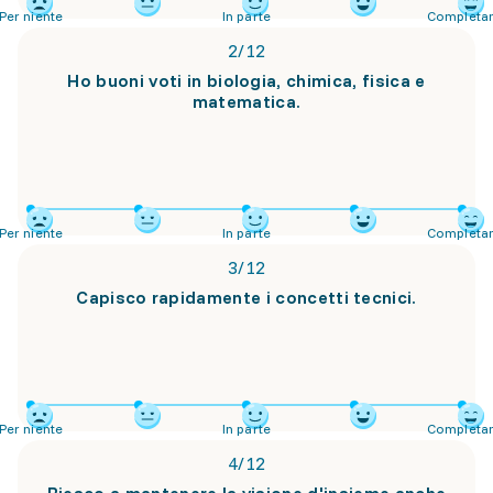
Per niente
In parte
Completa
2
/
12
Ho buoni voti in biologia, chimica, fisica e
matematica.
Per niente
In parte
Completa
3
/
12
Capisco rapidamente i concetti tecnici.
Per niente
In parte
Completa
4
/
12