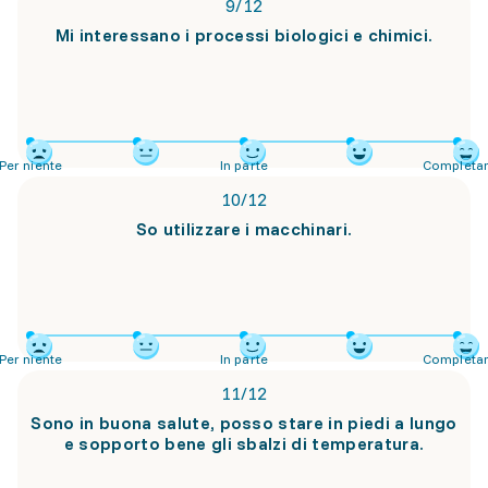
9
/
12
Mi interessano i processi biologici e chimici.
Per niente
In parte
Completa
10
/
12
So utilizzare i macchinari.
Per niente
In parte
Completa
11
/
12
Sono in buona salute, posso stare in piedi a lungo
e sopporto bene gli sbalzi di temperatura.