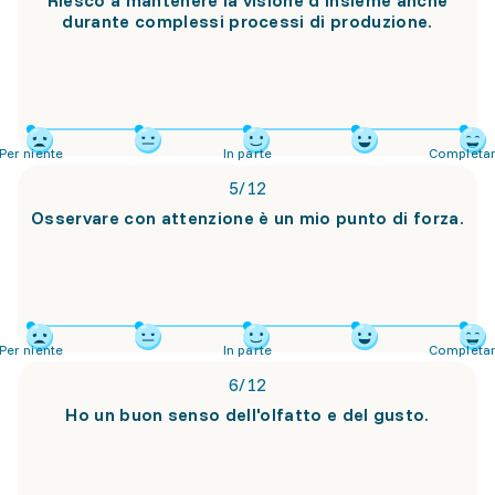
Riesco a mantenere la visione d'insieme anche
durante complessi processi di produzione.
Per niente
In parte
Completa
5
/
12
Osservare con attenzione è un mio punto di forza.
Per niente
In parte
Completa
6
/
12
Ho un buon senso dell'olfatto e del gusto.