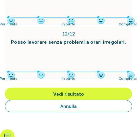
Per niente
In parte
Completa
12
/
12
Posso lavorare senza problemi a orari irregolari.
Per niente
In parte
Completa
Vedi risultato
Annulla