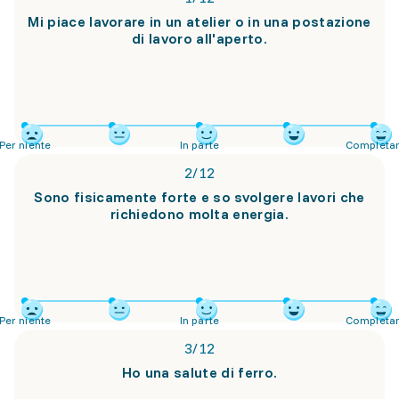
Mi piace lavorare in un atelier o in una postazione
di lavoro all'aperto.
Per niente
In parte
Completa
2
/
12
Sono fisicamente forte e so svolgere lavori che
richiedono molta energia.
Per niente
In parte
Completa
3
/
12
Ho una salute di ferro.