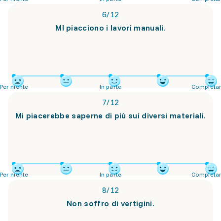
6
/
12
MI piacciono i lavori manuali.
Per niente
In parte
Completa
7
/
12
Mi piacerebbe saperne di più sui diversi materiali.
Per niente
In parte
Completa
8
/
12
Non soffro di vertigini.