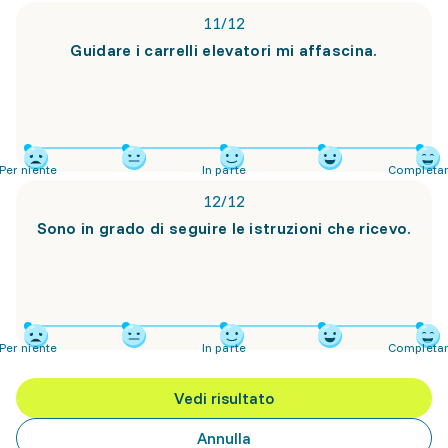
11
/
12
Guidare i carrelli elevatori mi affascina.
Per niente
In parte
Completa
12
/
12
Sono in grado di seguire le istruzioni che ricevo.
Per niente
In parte
Completa
Vedi risultato
Annulla