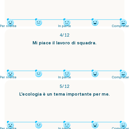
Per niente
In parte
Completa
4
/
12
Mi piace il lavoro di squadra.
Per niente
In parte
Completa
5
/
12
L'ecologia è un tema importante per me.
Per niente
In parte
Completa