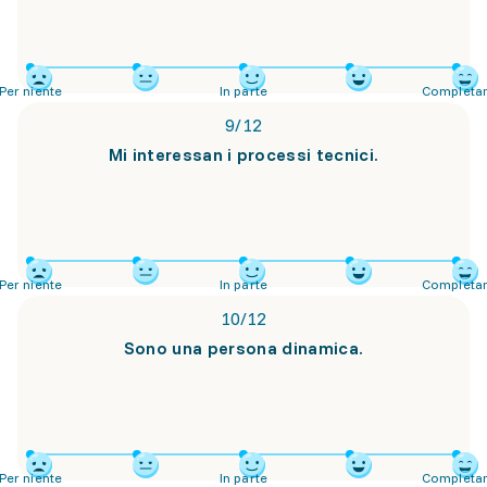
Per niente
In parte
Completa
9
/
12
Mi interessan i processi tecnici.
Per niente
In parte
Completa
10
/
12
Sono una persona dinamica.
Per niente
In parte
Completa