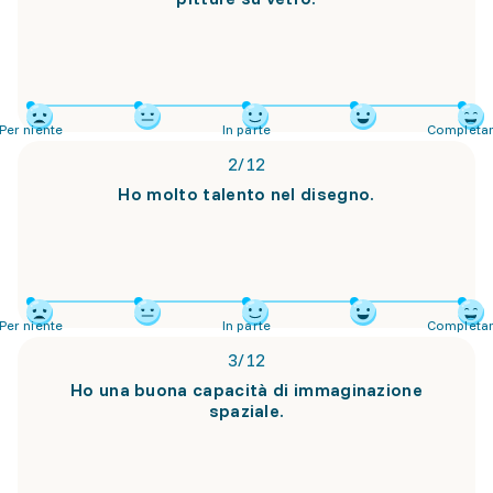
Per niente
In parte
Completa
2
/
12
Ho molto talento nel disegno.
Per niente
In parte
Completa
3
/
12
Ho una buona capacità di immaginazione
spaziale.