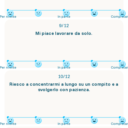
Per niente
In parte
Completa
9
/
12
Mi piace lavorare da solo.
Per niente
In parte
Completa
10
/
12
Riesco a concentrarmi a lungo su un compito e a
svolgerlo con pazienza.
Per niente
In parte
Completa