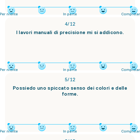
Per niente
In parte
Completa
4
/
12
I lavori manuali di precisione mi si addicono.
Per niente
In parte
Completa
5
/
12
Possiedo uno spiccato senso dei colori e delle
forme.
Per niente
In parte
Completa