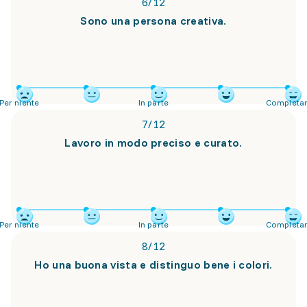
6
/
12
Sono una persona creativa.
Per niente
In parte
Completa
7
/
12
Lavoro in modo preciso e curato.
Per niente
In parte
Completa
8
/
12
Ho una buona vista e distinguo bene i colori.