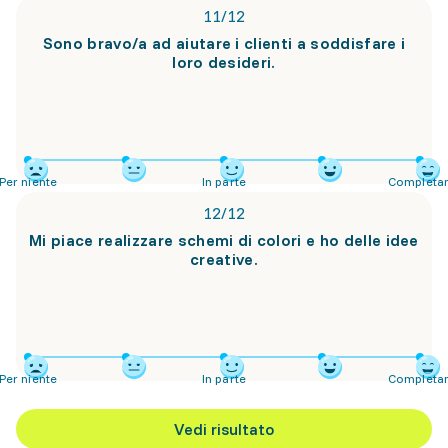
11
/
12
Sono bravo/a ad aiutare i clienti a soddisfare i
loro desideri.
Per niente
In parte
Completa
12
/
12
Mi piace realizzare schemi di colori e ho delle idee
creative.
Per niente
In parte
Completa
Vedi risultato