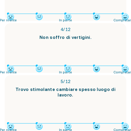
Per niente
In parte
Completa
4
/
12
Non soffro di vertigini.
Per niente
In parte
Completa
5
/
12
Trovo stimolante cambiare spesso luogo di
lavoro.
Per niente
In parte
Completa