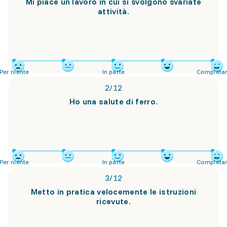
Mi piace un lavoro in cui si svolgono svariate
attività.
Per niente
In parte
Completa
2
/
12
Ho una salute di ferro.
Per niente
In parte
Completa
3
/
12
Metto in pratica velocemente le istruzioni
ricevute.