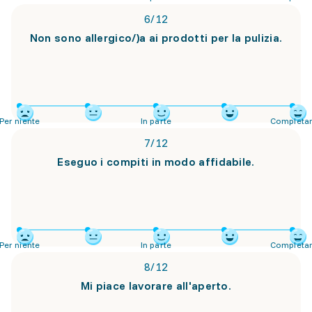
6
/
12
Non sono allergico/)a ai prodotti per la pulizia.
Per niente
In parte
Completa
7
/
12
Eseguo i compiti in modo affidabile.
Per niente
In parte
Completa
8
/
12
Mi piace lavorare all'aperto.