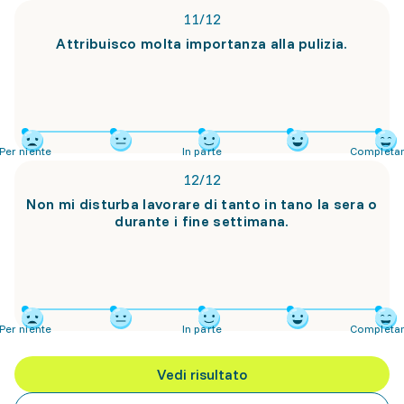
11
/
12
Attribuisco molta importanza alla pulizia.
Per niente
In parte
Completa
12
/
12
Non mi disturba lavorare di tanto in tano la sera o
durante i fine settimana.
Per niente
In parte
Completa
Vedi risultato