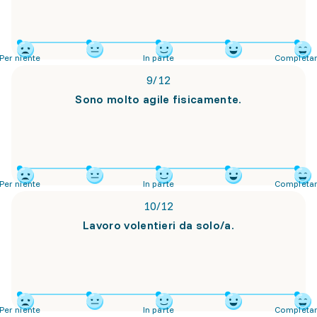
Per niente
In parte
Completa
9
/
12
Sono molto agile fisicamente.
Per niente
In parte
Completa
10
/
12
Lavoro volentieri da solo/a.
Per niente
In parte
Completa