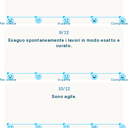
Per niente
In parte
Completa
9
/
12
Eseguo spontaneamente i lavori in modo esatto e
curato.
Per niente
In parte
Completa
10
/
12
Sono agile.