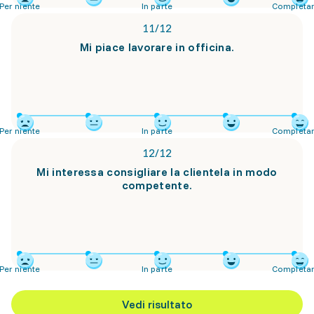
Per niente
In parte
Completa
11
/
12
Mi piace lavorare in officina.
Per niente
In parte
Completa
12
/
12
Mi interessa consigliare la clientela in modo
competente.
Per niente
In parte
Completa
Vedi risultato