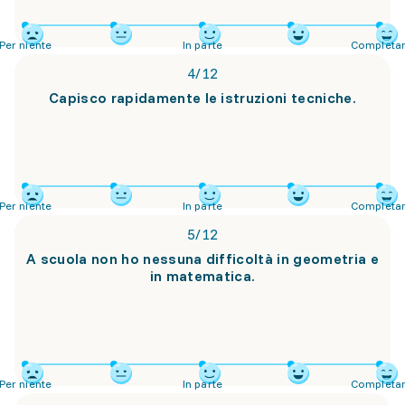
Per niente
In parte
Completa
4
/
12
Capisco rapidamente le istruzioni tecniche.
Per niente
In parte
Completa
5
/
12
A scuola non ho nessuna difficoltà in geometria e
in matematica.
Per niente
In parte
Completa