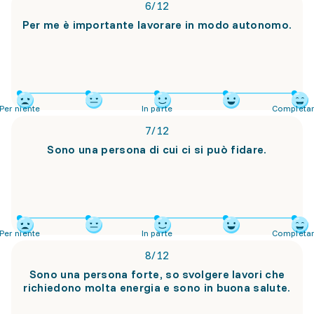
6
/
12
Per me è importante lavorare in modo autonomo.
Per niente
In parte
Completa
7
/
12
Sono una persona di cui ci si può fidare.
Per niente
In parte
Completa
8
/
12
Sono una persona forte, so svolgere lavori che
richiedono molta energia e sono in buona salute.