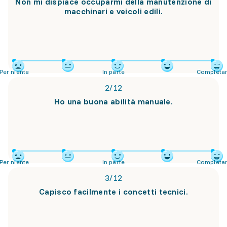
Non mi dispiace occuparmi della manutenzione di
macchinari e veicoli edili.
Per niente
In parte
Completa
2
/
12
Ho una buona abilità manuale.
Per niente
In parte
Completa
3
/
12
Capisco facilmente i concetti tecnici.