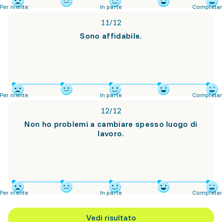
Per niente
In parte
Completa
11
/
12
Sono affidabile.
Per niente
In parte
Completa
12
/
12
Non ho problemi a cambiare spesso luogo di
lavoro.
Per niente
In parte
Completa
Vedi risultato