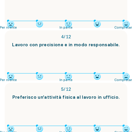
Per niente
In parte
Completa
4
/
12
Lavoro con precisione e in modo responsabile.
Per niente
In parte
Completa
5
/
12
Preferisco un'attività fisica al lavoro in ufficio.