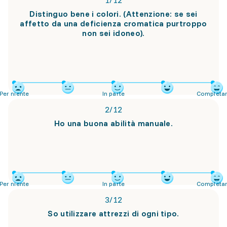
1
/
12
Distinguo bene i colori. (Attenzione: se sei
affetto da una deficienza cromatica purtroppo
non sei idoneo).
Per niente
In parte
Completa
2
/
12
Ho una buona abilità manuale.
Per niente
In parte
Completa
3
/
12
So utilizzare attrezzi di ogni tipo.