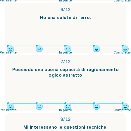
Per niente
In parte
Completa
6
/
12
Ho una salute di ferro.
Per niente
In parte
Completa
7
/
12
Possiedo una buona capacità di ragionamento
logico astratto.
Per niente
In parte
Completa
8
/
12
Mi interessano le questioni tecniche.