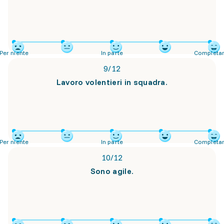
Per niente
In parte
Completa
9
/
12
Lavoro volentieri in squadra.
Per niente
In parte
Completa
10
/
12
Sono agile.