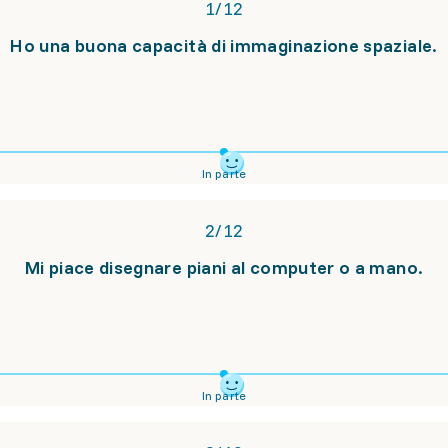
1
/
12
Ho una buona capacità di immaginazione spaziale.
In parte
2
/
12
Mi piace disegnare piani al computer o a mano.
In parte