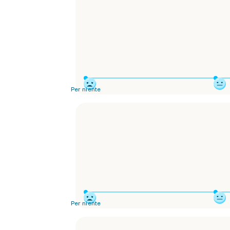
Per niente
Per niente