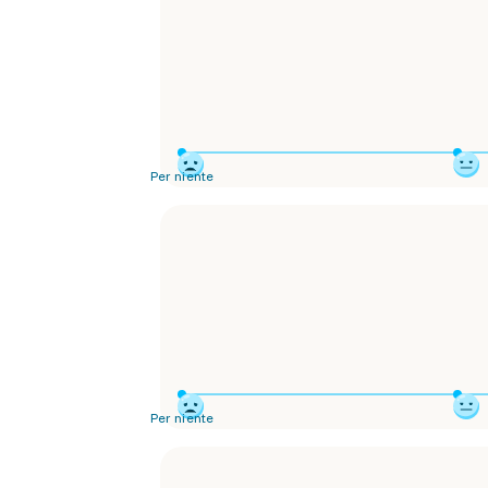
Per niente
Per niente