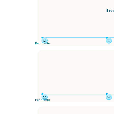
Il r
Per niente
Per niente