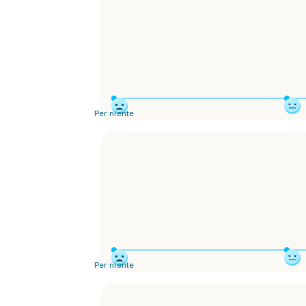
Per niente
Per niente