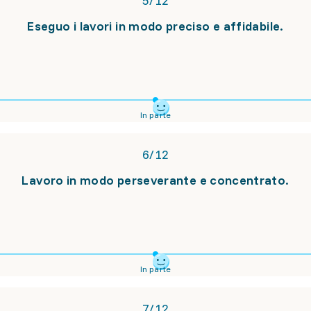
5
/
12
Eseguo i lavori in modo preciso e affidabile.
In parte
6
/
12
Lavoro in modo perseverante e concentrato.
In parte
7
/
12