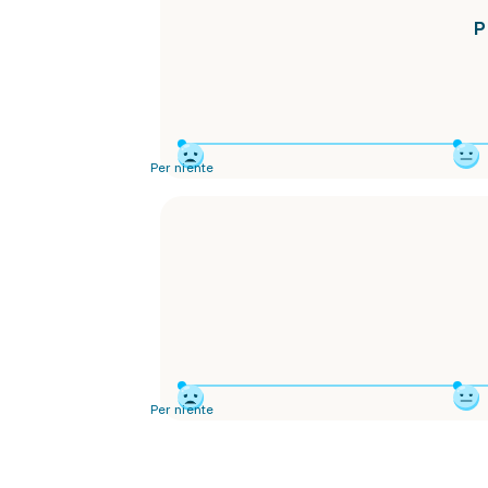
P
Per niente
Per niente