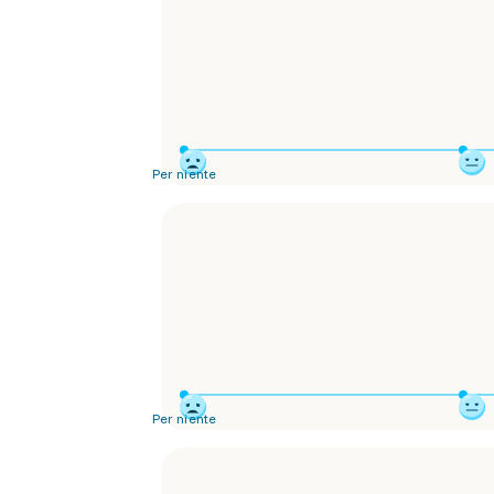
Per niente
Per niente