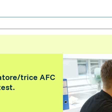
atore/trice AFC
test.