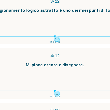
3
/
12
agionamento logico astratto è uno dei miei punti di f
In parte
4
/
12
Mi piace creare e disegnare.
In parte