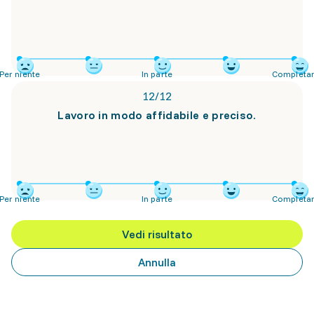
Per niente
In parte
Completa
12
/
12
Lavoro in modo affidabile e preciso.
Per niente
In parte
Completa
Vedi risultato
Annulla