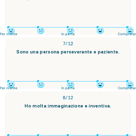
Per niente
In parte
Completa
7
/
12
Sono una persona perseverante e paziente.
Per niente
In parte
Completa
8
/
12
Ho molta immaginazione e inventiva.