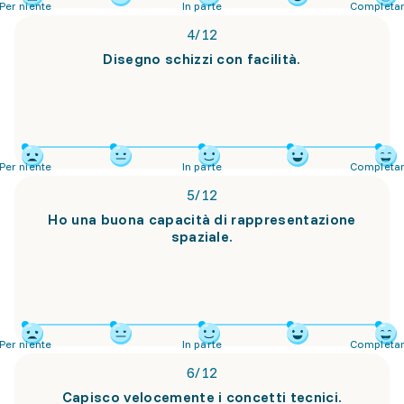
Per niente
In parte
Completa
4
/
12
Disegno schizzi con facilità.
Per niente
In parte
Completa
5
/
12
Ho una buona capacità di rappresentazione
spaziale.
Per niente
In parte
Completa
6
/
12
Capisco velocemente i concetti tecnici.