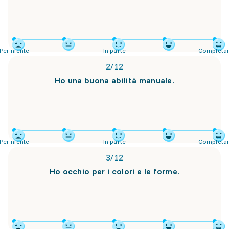
Per niente
In parte
Completa
2
/
12
Ho una buona abilità manuale.
Per niente
In parte
Completa
3
/
12
Ho occhio per i colori e le forme.