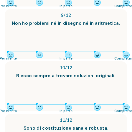
Per niente
In parte
Completa
9
/
12
Non ho problemi né in disegno né in aritmetica.
Per niente
In parte
Completa
10
/
12
Riesco sempre a trovare soluzioni originali.
Per niente
In parte
Completa
11
/
12
Sono di costituzione sana e robusta.