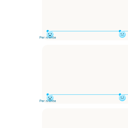
Per niente
Per niente