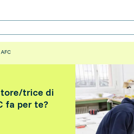
i AFC
tore/trice di
C fa per te?