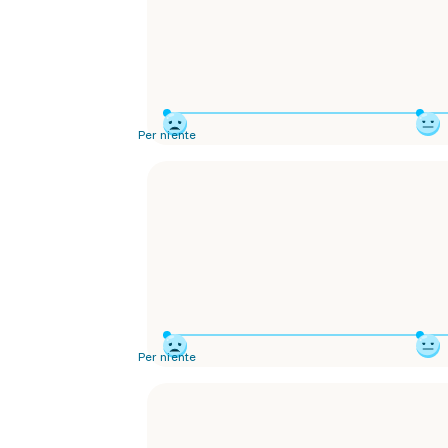
Per niente
Per niente