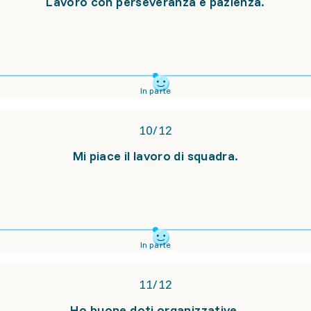
Lavoro con perseveranza e pazienza.
In parte
10
/
12
Mi piace il lavoro di squadra.
In parte
11
/
12
Ho buone doti organizzative.