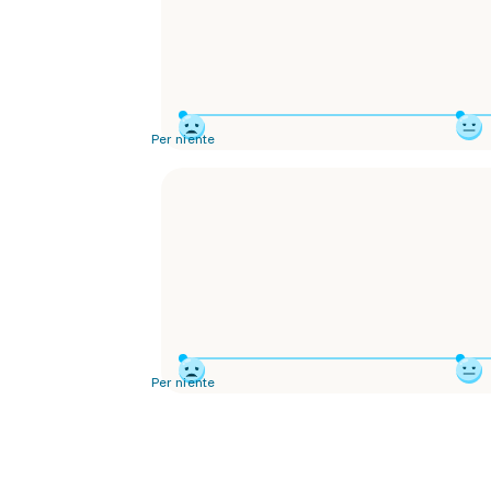
Per niente
Per niente