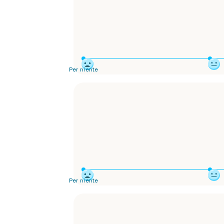
Per niente
Per niente