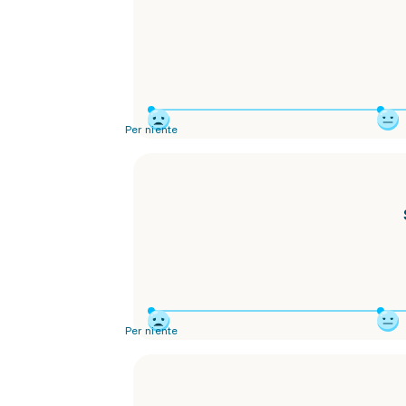
Per niente
Per niente