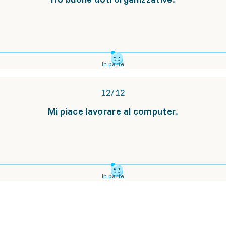
In parte
12
/
12
Mi piace lavorare al computer.
In parte