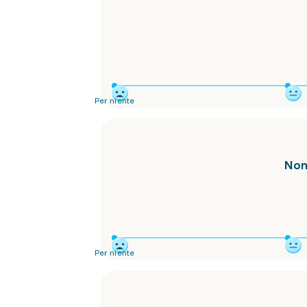
Per niente
Non
Per niente