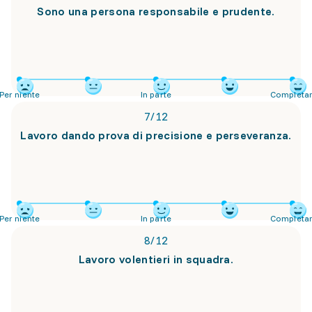
Sono una persona responsabile e prudente.
Per niente
In parte
Completa
7
/
12
Lavoro dando prova di precisione e perseveranza.
Per niente
In parte
Completa
8
/
12
Lavoro volentieri in squadra.