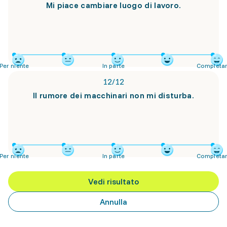
Mi piace cambiare luogo di lavoro.
Per niente
In parte
Completa
12
/
12
Il rumore dei macchinari non mi disturba.
Per niente
In parte
Completa
Vedi risultato
Annulla