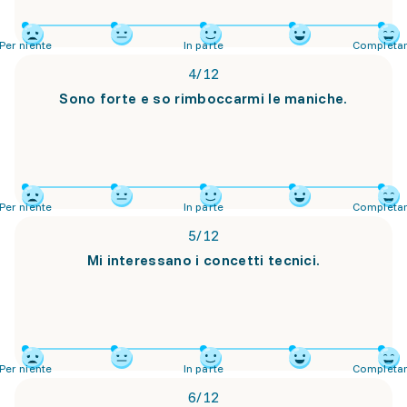
Per niente
In parte
Completa
4
/
12
Sono forte e so rimboccarmi le maniche.
Per niente
In parte
Completa
5
/
12
Mi interessano i concetti tecnici.
Per niente
In parte
Completa
6
/
12