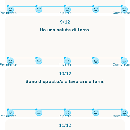
Per niente
In parte
Completa
9
/
12
Ho una salute di ferro.
Per niente
In parte
Completa
10
/
12
Sono disposto/a a lavorare a turni.
Per niente
In parte
Completa
11
/
12