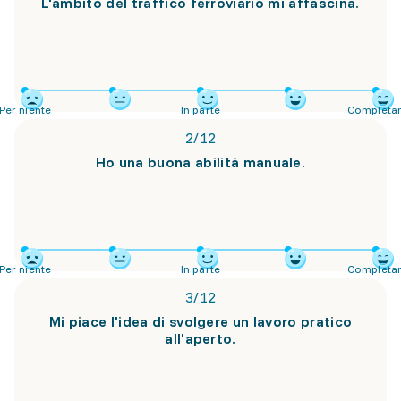
L'ambito del traffico ferroviario mi affascina.
Per niente
In parte
Completa
2
/
12
Ho una buona abilità manuale.
Per niente
In parte
Completa
3
/
12
Mi piace l'idea di svolgere un lavoro pratico
all'aperto.