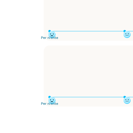
Per niente
Per niente