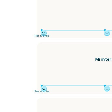
Per niente
Mi inte
Per niente