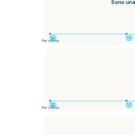
Sono una 
Per niente
Per niente