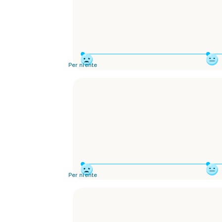
Per niente
Per niente