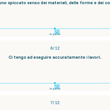
no spiccato senso dei materiali, delle forme e dei co
In parte
6
/
12
Ci tengo ad eseguire accuratamente i lavori.
In parte
7
/
12