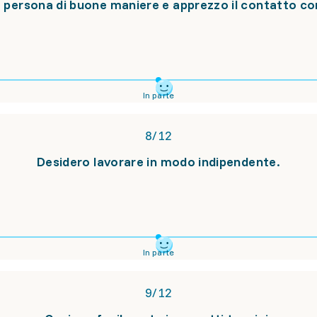
persona di buone maniere e apprezzo il contatto con 
In parte
8
/
12
Desidero lavorare in modo indipendente.
In parte
9
/
12