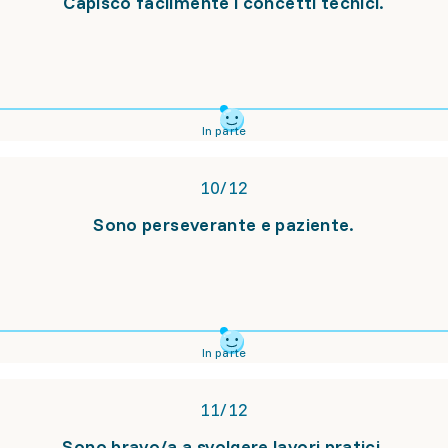
Capisco facilmente i concetti tecnici.
In parte
10
/
12
Sono perseverante e paziente.
In parte
11
/
12
Sono bravo/a a svolgere lavori pratici.