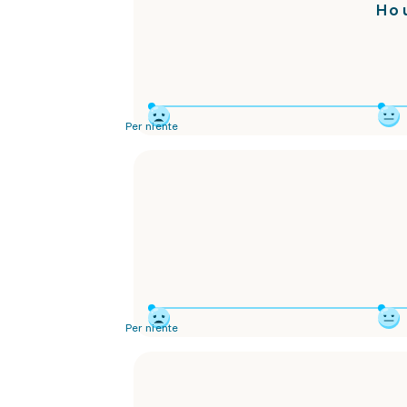
Ho u
Per niente
Per niente