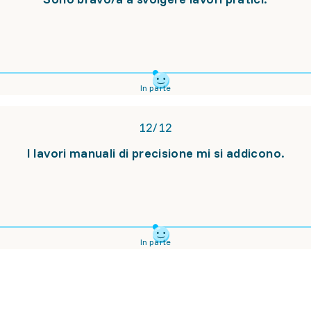
In parte
12
/
12
I lavori manuali di precisione mi si addicono.
In parte