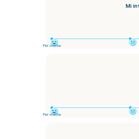
Mi in
Per niente
Per niente