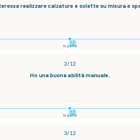
teressa realizzare calzature e solette su misura e spe
In parte
2
/
12
Ho una buona abilità manuale.
In parte
3
/
12