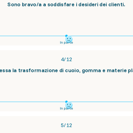
Sono bravo/a a soddisfare i desideri dei clienti.
In parte
4
/
12
ressa la trasformazione di cuoio, gomma e materie pl
In parte
5
/
12