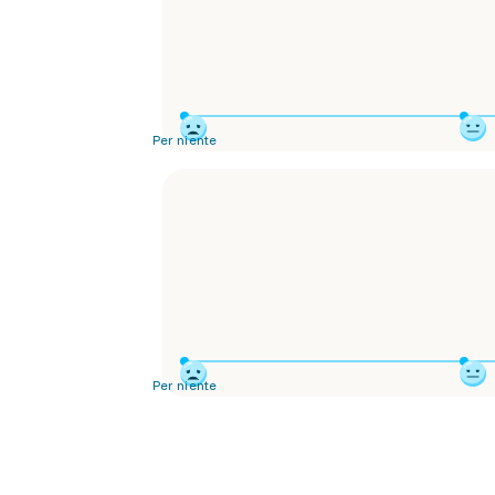
Per niente
Per niente