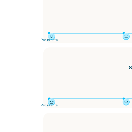
Per niente
S
Per niente