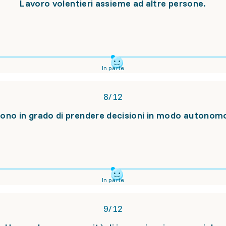
Lavoro volentieri assieme ad altre persone.
In parte
8
/
12
ono in grado di prendere decisioni in modo autonom
In parte
9
/
12