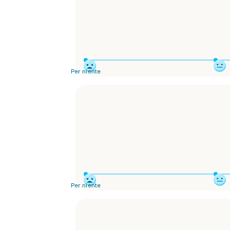
Per niente
Per niente