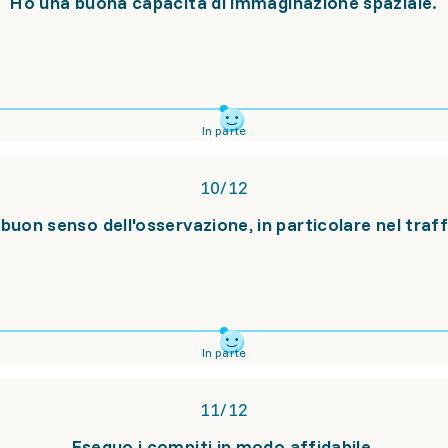
Ho una buona capacità di immaginazione spaziale.
In parte
10
/
12
buon senso dell'osservazione, in particolare nel traff
In parte
11
/
12
Eseguo i compiti in modo affidabile.