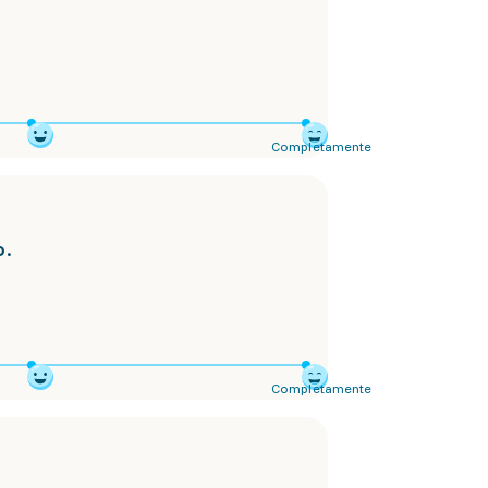
Completamente
o.
Completamente