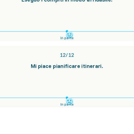
In parte
12
/
12
Mi piace pianificare itinerari.
In parte