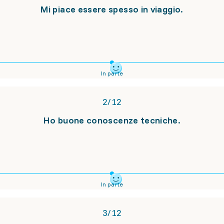
Mi piace essere spesso in viaggio.
In parte
2
/
12
Ho buone conoscenze tecniche.
In parte
3
/
12