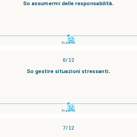
So assumermi delle responsabilità.
In parte
6
/
12
So gestire situazioni stressanti.
In parte
7
/
12