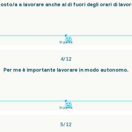
sto/a a lavorare anche al di fuori degli orari di lavor
In parte
4
/
12
Per me è importante lavorare in modo autonomo.
In parte
5
/
12