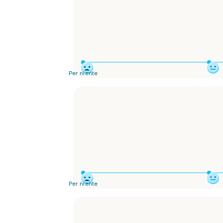
Per niente
Per niente