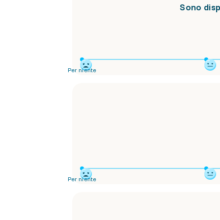
Sono dispo
Per niente
Per niente