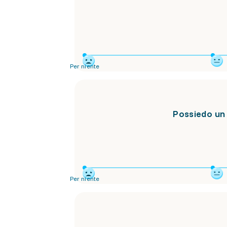
Per niente
Possiedo un 
Per niente