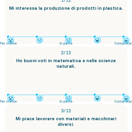
1
/
12
Mi interessa la produzione di prodotti in plastica.
Per niente
In parte
Completa
2
/
12
Ho buoni voti in matematica e nelle scienze
naturali.
Per niente
In parte
Completa
3
/
12
Mi piace lavorare con materiali e macchinari
diversi.