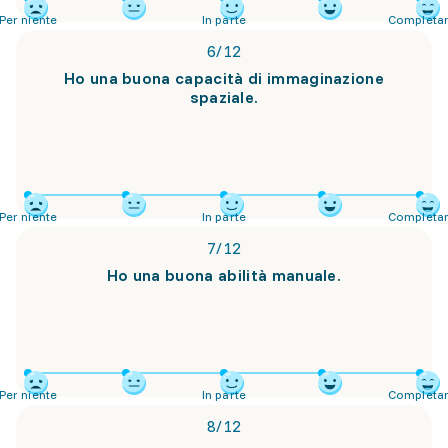
Per niente
In parte
Completa
6
/
12
Ho una buona capacità di immaginazione
spaziale.
Per niente
In parte
Completa
7
/
12
Ho una buona abilità manuale.
Per niente
In parte
Completa
8
/
12