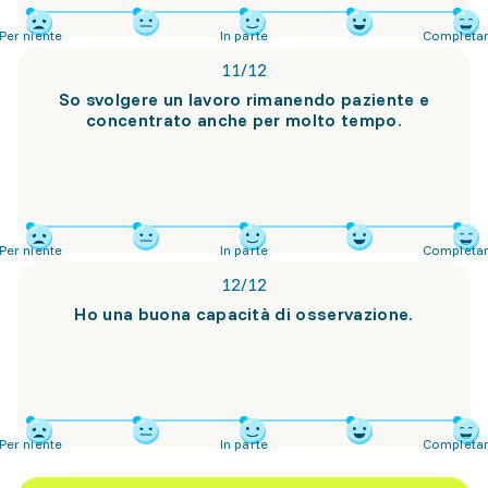
Per niente
In parte
Completa
11
/
12
So svolgere un lavoro rimanendo paziente e
concentrato anche per molto tempo.
Per niente
In parte
Completa
12
/
12
Ho una buona capacità di osservazione.
Per niente
In parte
Completa