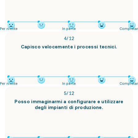
Per niente
In parte
Completa
4
/
12
Capisco velocemente i processi tecnici.
Per niente
In parte
Completa
5
/
12
Posso immaginarmi a configurare e utilizzare
degli impianti di produzione.