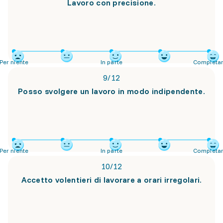
Lavoro con precisione.
Per niente
In parte
Completa
9
/
12
Posso svolgere un lavoro in modo indipendente.
Per niente
In parte
Completa
10
/
12
Accetto volentieri di lavorare a orari irregolari.