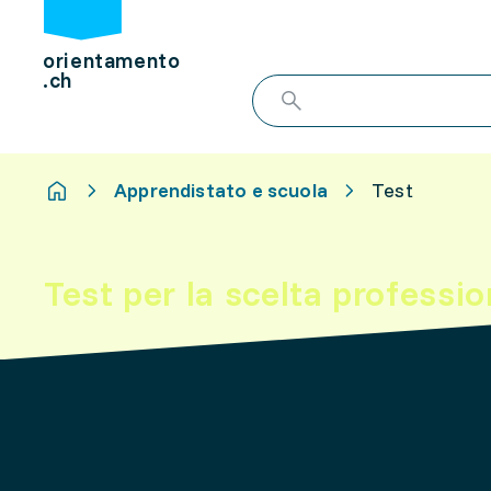
orientamento
.ch
Apprendistato e scuola
Test
Test per la scelta professi