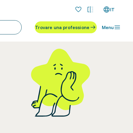
IT
Trovare una professione
Menu