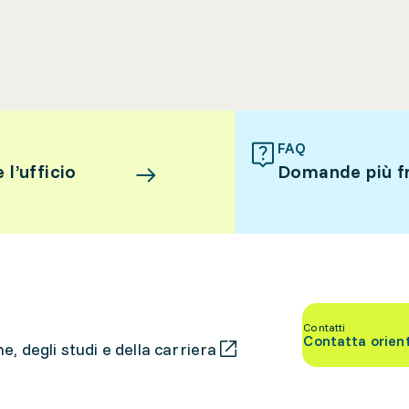
FAQ
l’ufficio
Domande più f
Contatti
Contatta orien
, degli studi e della carriera