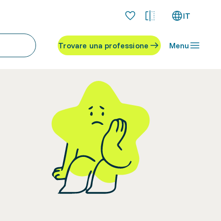
IT
Trovare una professione
Menu