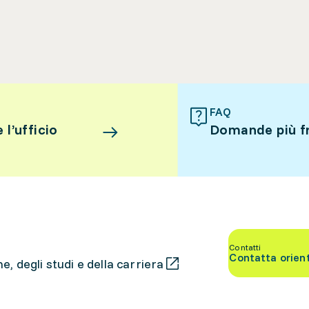
FAQ
l’ufficio
Domande più f
Contatti
Contatta orien
, degli studi e della carriera