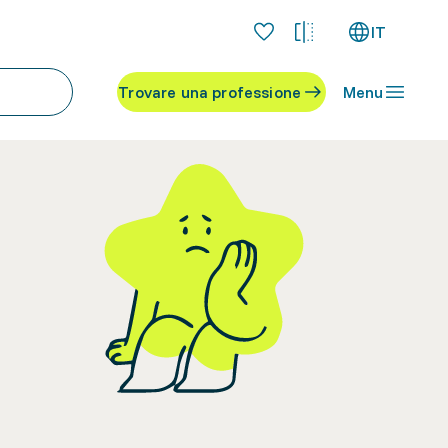
IT
Trovare una professione
Menu