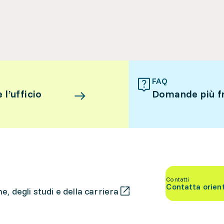
FAQ
l’ufficio
Domande più f
Contatti
Contatta orien
, degli studi e della carriera