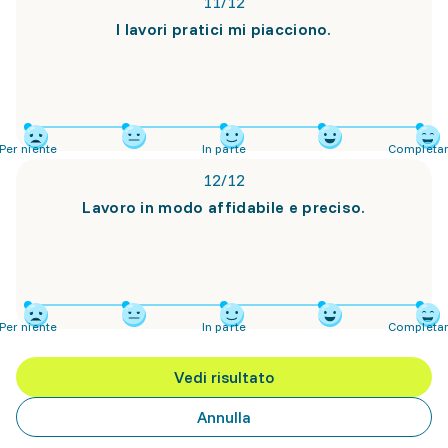
11
/
12
I lavori pratici mi piacciono.
Per niente
In parte
Completa
12
/
12
Lavoro in modo affidabile e preciso.
Per niente
In parte
Completa
Vedi risultato
Annulla