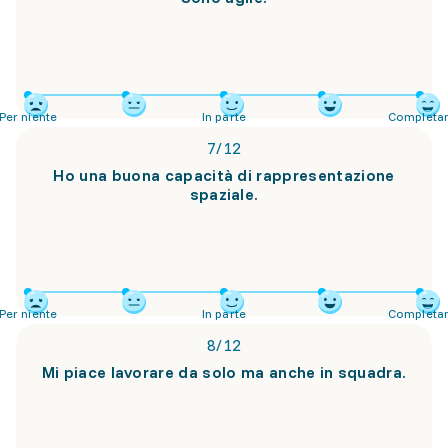
Per niente
In parte
Completa
7
/
12
Ho una buona capacità di rappresentazione
spaziale.
Per niente
In parte
Completa
8
/
12
Mi piace lavorare da solo ma anche in squadra.