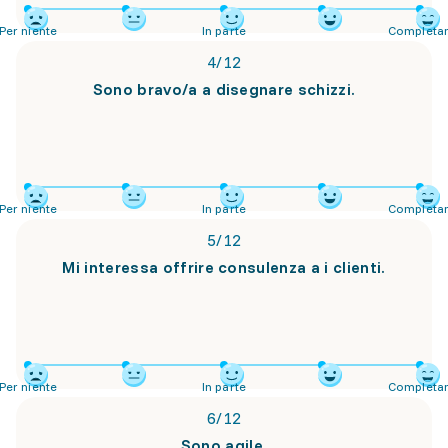
Per niente
In parte
Completa
4
/
12
Sono bravo/a a disegnare schizzi.
Per niente
In parte
Completa
5
/
12
Mi interessa offrire consulenza a i clienti.
Per niente
In parte
Completa
6
/
12
Sono agile.