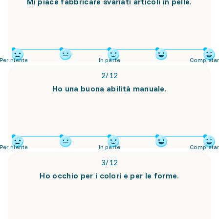
Mi piace fabbricare svariati articoli in pelle.
Per niente
In parte
Completa
2
/
12
Ho una buona abilità manuale.
Per niente
In parte
Completa
3
/
12
Ho occhio per i colori e per le forme.