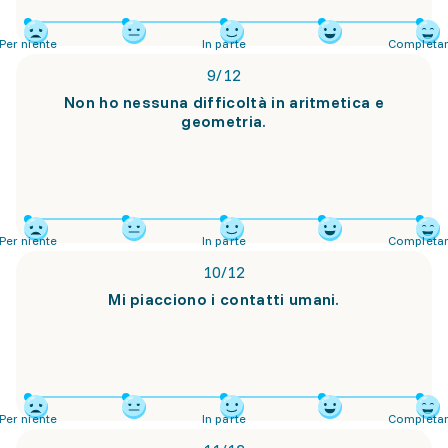
Per niente
In parte
Completa
9
/
12
Non ho nessuna difficoltà in aritmetica e
geometria.
Per niente
In parte
Completa
10
/
12
Mi piacciono i contatti umani.
Per niente
In parte
Completa