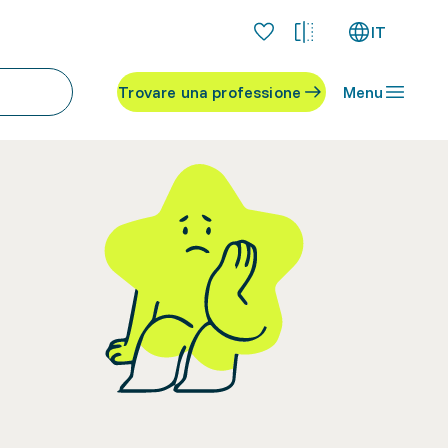
IT
Trovare una professione
Menu