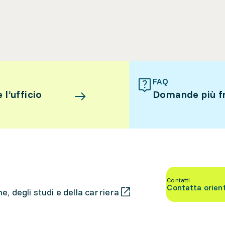
FAQ
l’ufficio
Domande più f
Contatti
Contatta orien
, degli studi e della carriera