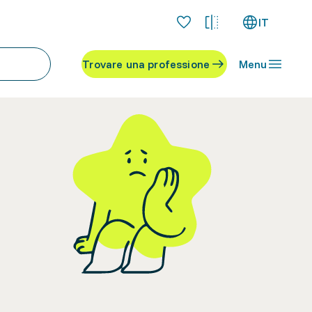
IT
Trovare una professione
Menu