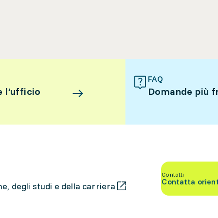
FAQ
l’ufficio
Domande più f
Contatti
Contatta orien
, degli studi e della carriera