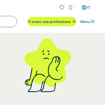
IT
Trovare una professione
Menu