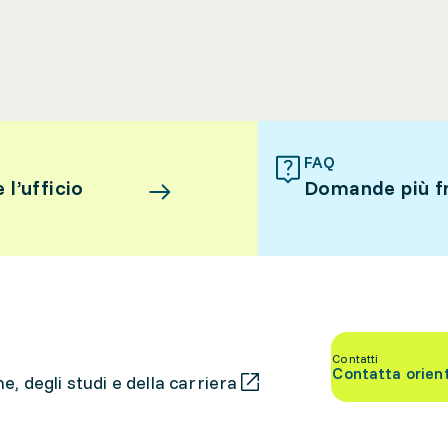
FAQ
l’ufficio
Domande più f
Contatti
Contatta orien
, degli studi e della carriera