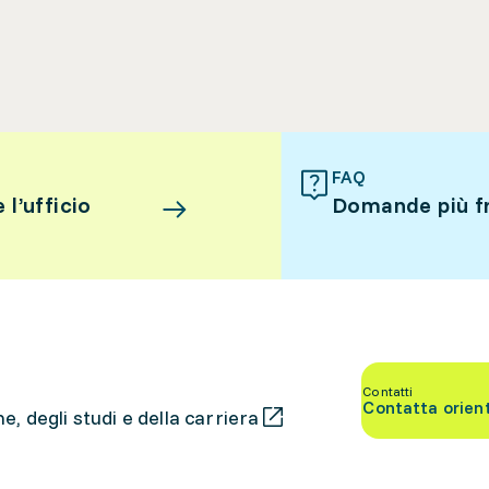
FAQ
l’ufficio
Domande più f
Contatti
Contatta orien
, degli studi e della carriera