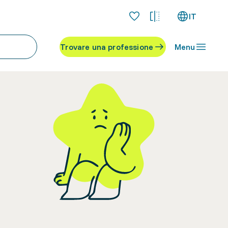
IT
Trovare una professione
Menu