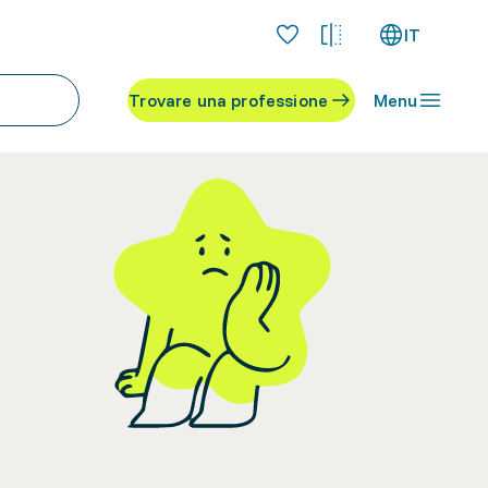
IT
Trovare una professione
Menu