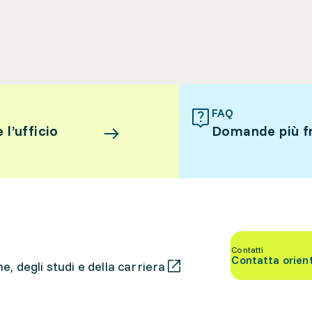
FAQ
l’ufficio
Domande più f
Contatti
Contatta orien
, degli studi e della carriera