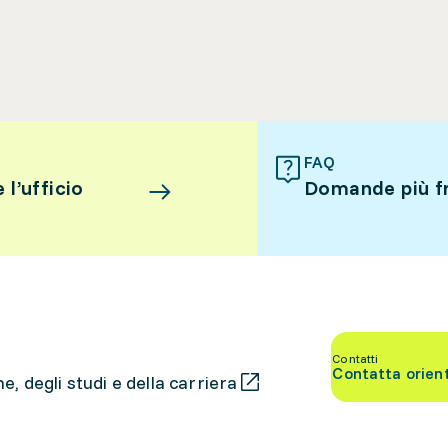
FAQ
l’ufficio
Domande più f
Contatti
Contatta orien
, degli studi e della carriera