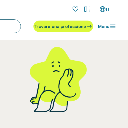
IT
Trovare una professione
Menu