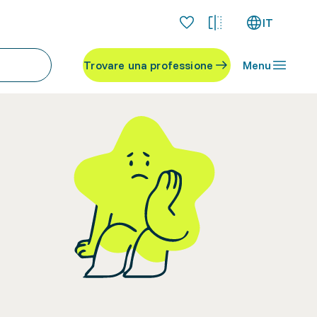
IT
Trovare una professione
Menu