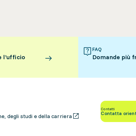
FAQ
l’ufficio
Domande più f
Contatti
Contatta orien
, degli studi e della carriera