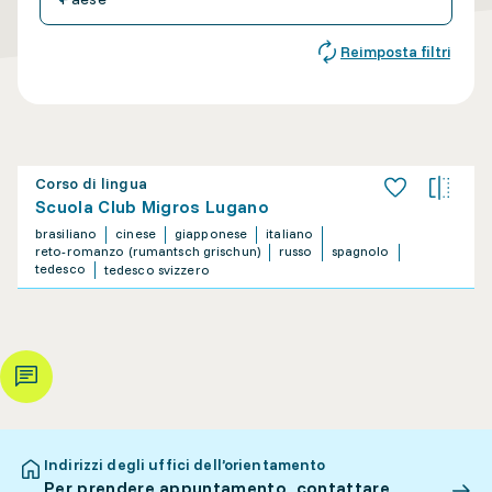
Reimposta filtri
Corso di lingua
Scuola Club Migros Lugano
brasiliano
cinese
giapponese
italiano
reto-romanzo (rumantsch grischun)
russo
spagnolo
tedesco
tedesco svizzero
Indirizzi degli uffici dell’orientamento
Per prendere appuntamento, contattare