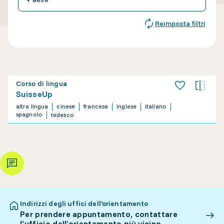
Reimposta filtri
Corso di lingua
SuisseUp
altra lingua
cinese
francese
inglese
italiano
spagnolo
tedesco
Indirizzi degli uffici dell’orientamento
Per prendere appuntamento, contattare
l’ufficio dell’orientamento più vicino