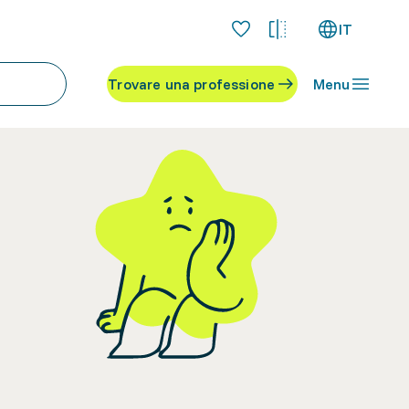
IT
Trovare una professione
Menu