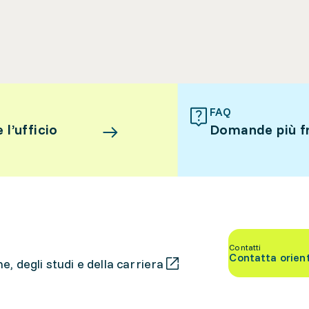
FAQ
l’ufficio
Domande più f
Contatti
Contatta orien
, degli studi e della carriera