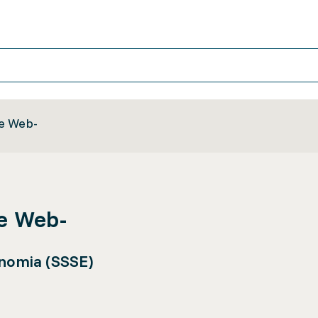
e Web-
e Web-
onomia (SSSE)