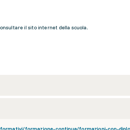
nsultare il sito internet della scuola.
i-formativi/formazione-continua/formazioni-con-dipl