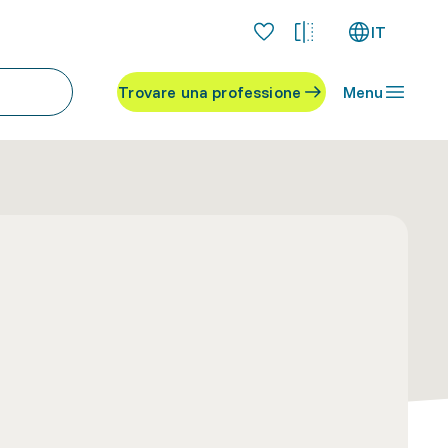
IT
Trovare una professione
Menu