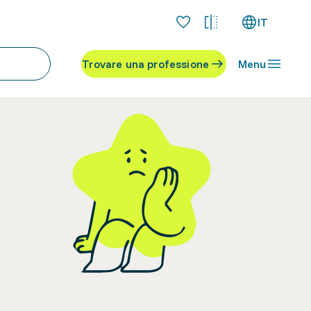
IT
Trovare una professione
Menu