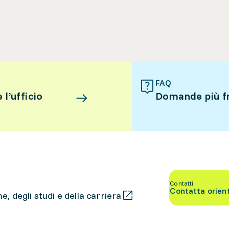
FAQ
l’ufficio
Domande più f
Contatti
Contatta orien
, degli studi e della carriera