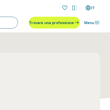
IT
Trovare una professione
Menu