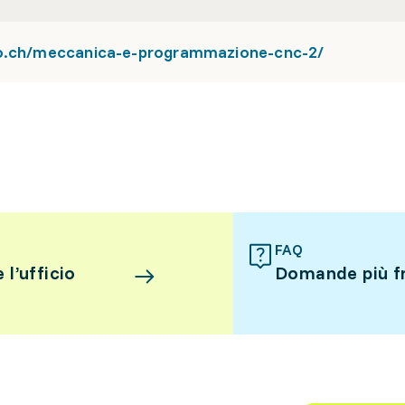
io.ch/meccanica-e-programmazione-cnc-2/
FAQ
l’ufficio
Domande più f