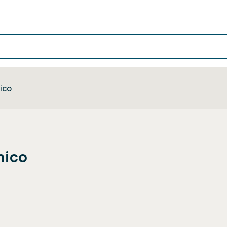
ico
nico