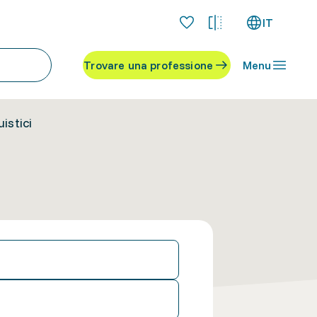
IT
Trovare una professione
Menu
uistici