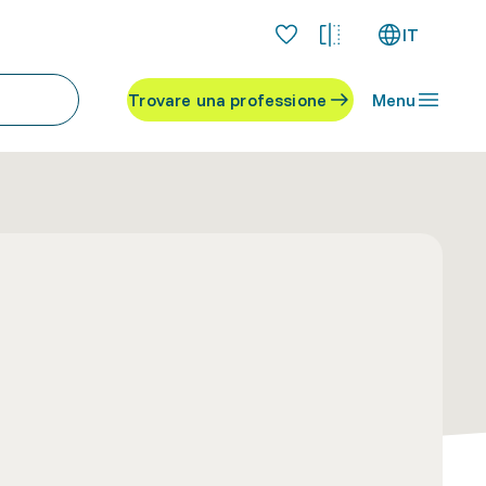
IT
Trovare una professione
Menu