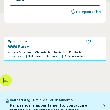
Reimposta filtri
Sprachkurs
GGG Kurse
Andere Sprache
Chinesisch
Deutsch
Englisch
Französisch
Italienisch
Japanisch
Schweizerdeutsch
Indirizzi degli uffici dell’orientamento
Per prendere appuntamento, contattare
l’ufficio dell’orientamento più vicino