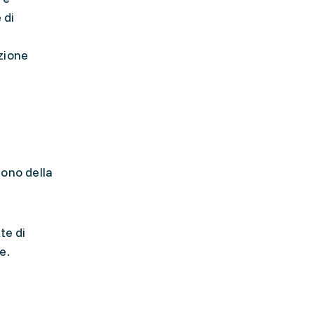
 di
zione
ono della
te di
e.