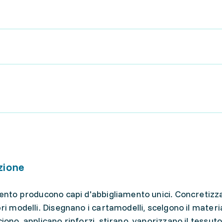
zione
amento producono capi d'abbigliamento unici. Concretizz
ri modelli. Disegnano i cartamodelli, scelgono il materia
iono, applicano rinforzi, stirano, vaporizzano il tessuto