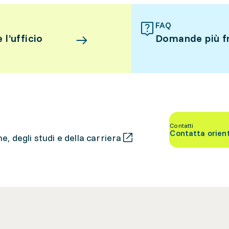
FAQ
l’ufficio
Domande più f
Contatti
Contatta orien
, degli studi e della carriera