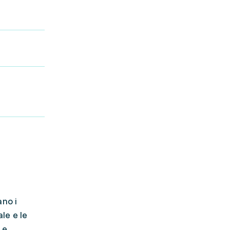
ano i
le e le
 e