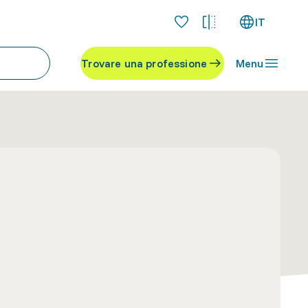
IT
Trovare una professione
Menu