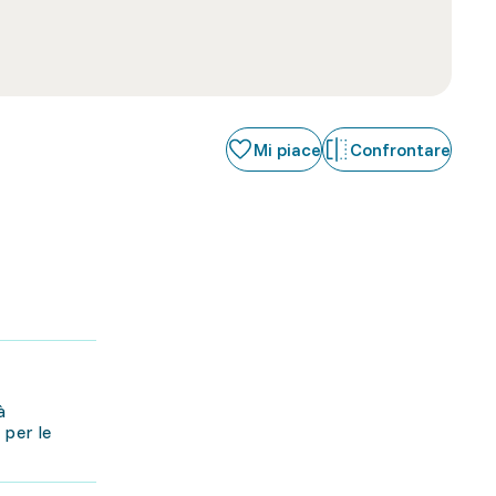
Mi piace
Confrontare
à
 per le