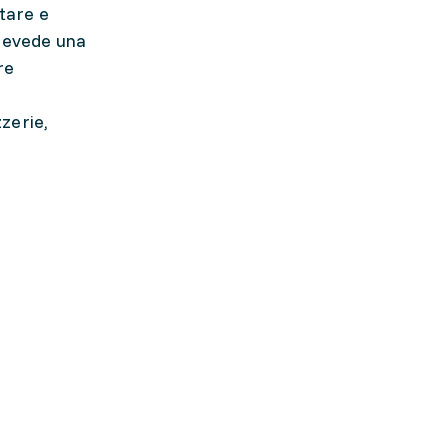
ntare e
prevede una
re
zzerie,