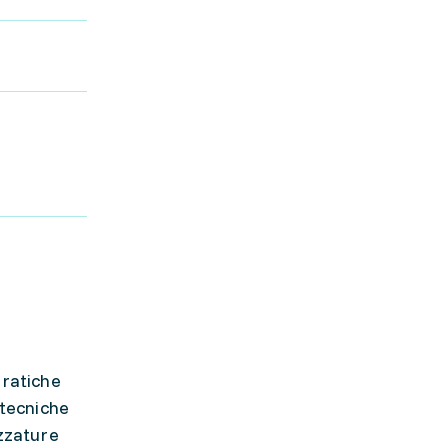
pratiche
 tecniche
ezzature