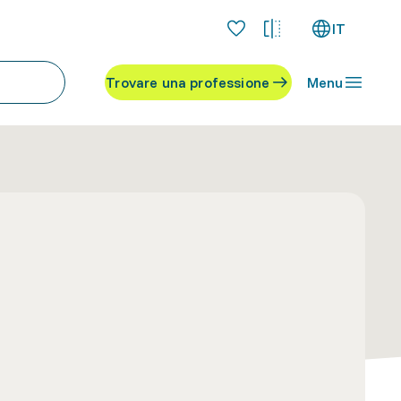
IT
Trovare una professione
Menu