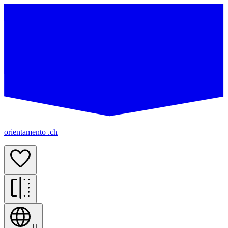
orientamento .ch
IT