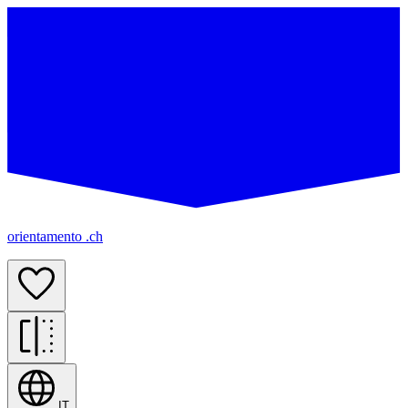
orientamento .ch
IT