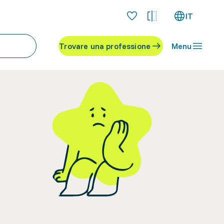
IT
Trovare una professione
Menu