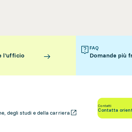
FAQ
l’ufficio
Domande più f
Contatti
Contatta orien
, degli studi e della carriera