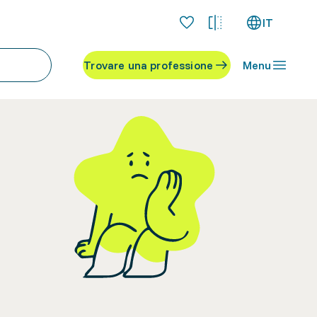
IT
Trovare una professione
Menu