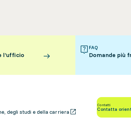
FAQ
l’ufficio
Domande più f
Contatti
Contatta orien
, degli studi e della carriera