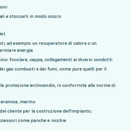
ioni
ali e stoccarli in modo sicuro
let
enti, ad esempio un recuperatore di calore o un
armiare energia
mino: focolare, cappa, collegamenti ai diversi condotti
dei gas combusti e dei fumi, come pure quelli per il
lla protezione antincendio, in conformità alle norme di
, ceramica, marmo
 del cliente per la costruzione dell’impianto;
accessori come panche e nicchie