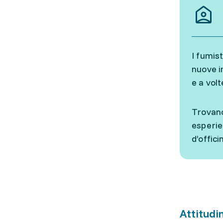
I fumis
nuove in
e a vol
Trovano
esperie
d’offic
Attitudin