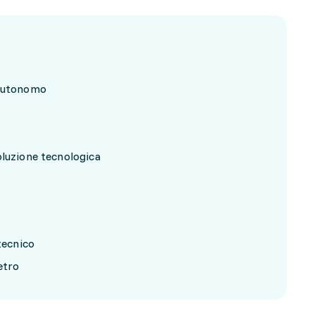
 autonomo
oluzione tecnologica
tecnico
vetro