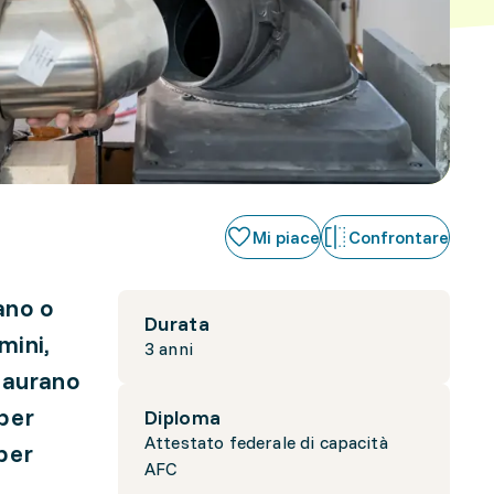
Mi piace
Confrontare
rano o
Durata
mini,
3 anni
staurano
 per
Diploma
Attestato federale di capacità
 per
AFC