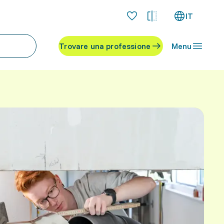
IT
Trovare una professione
Menu