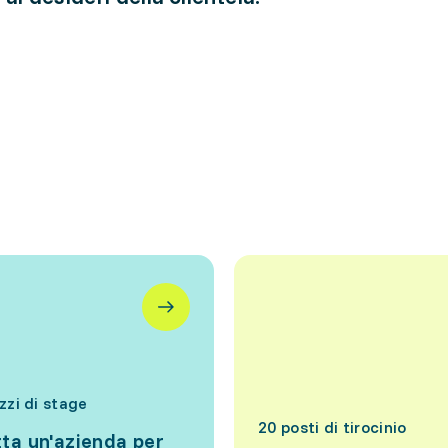
izzi di stage
20 posti di tirocinio
ta un'azienda per