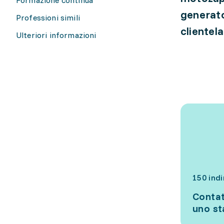
generato
Professioni simili
clientela
Ulteriori informazioni
150 indi
Contat
uno s