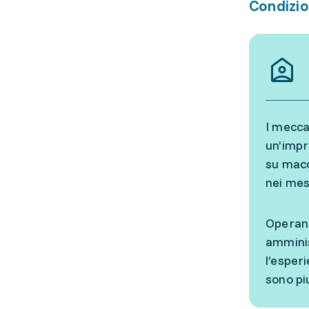
Condizio
I mecca
un’impr
su macc
nei mesi
Operano
amminis
l’esper
sono pi