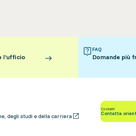
FAQ
l’ufficio
Domande più f
Contatti
Contatta orien
, degli studi e della carriera