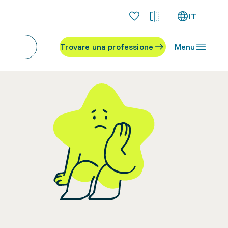
IT
Trovare una professione
Menu