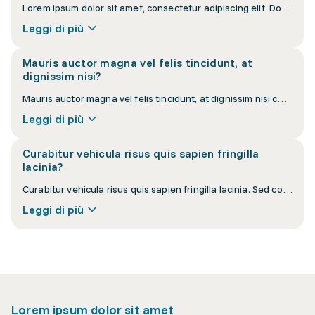
Lorem ipsum dolor sit amet, consectetur adipiscing elit. Donec interdum nisi at velit vulputate luctus. Vestibulum ante ipsum primis in faucibus orci luctus et ultrices posuere cubilia curae.
Leggi di più
Mauris auctor magna vel felis tincidunt, at
dignissim nisi?
Mauris auctor magna vel felis tincidunt, at dignissim nisi cursus. Pellentesque habitant morbi tristique senectus et netus et malesuada fames ac turpis egestas.
Leggi di più
Curabitur vehicula risus quis sapien fringilla
lacinia?
Curabitur vehicula risus quis sapien fringilla lacinia. Sed consequat eros eu orci convallis, a lacinia sapien pellentesque. Nullam euismod lacus vel purus suscipit.
Leggi di più
Lorem ipsum dolor sit amet