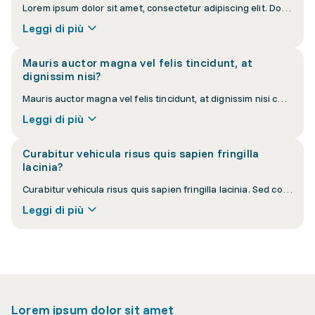
Lorem ipsum dolor sit amet, consectetur adipiscing elit. Donec interdum nisi at velit vulputate luctus. Vestibulum ante ipsum primis in faucibus orci luctus et ultrices posuere cubilia curae.
Leggi di più
Mauris auctor magna vel felis tincidunt, at
dignissim nisi?
Mauris auctor magna vel felis tincidunt, at dignissim nisi cursus. Pellentesque habitant morbi tristique senectus et netus et malesuada fames ac turpis egestas.
Leggi di più
Curabitur vehicula risus quis sapien fringilla
lacinia?
Curabitur vehicula risus quis sapien fringilla lacinia. Sed consequat eros eu orci convallis, a lacinia sapien pellentesque. Nullam euismod lacus vel purus suscipit.
Leggi di più
Lorem ipsum dolor sit amet