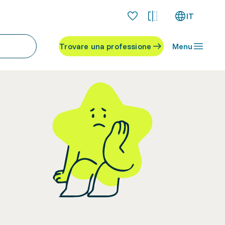
IT
Trovare una professione
Menu