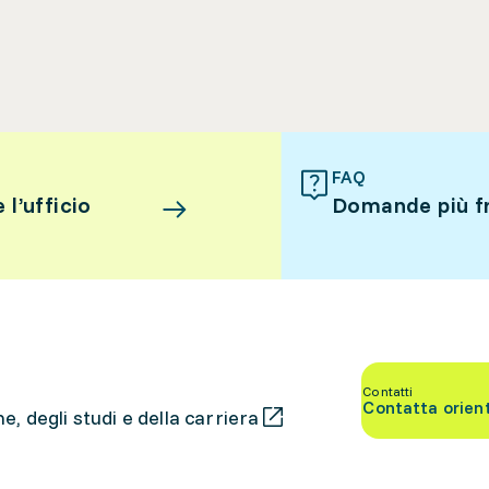
FAQ
l’ufficio
Domande più f
Contatti
Contatta orien
, degli studi e della carriera