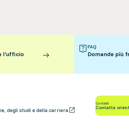
FAQ
l’ufficio
Domande più f
Contatti
Contatta orien
, degli studi e della carriera