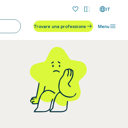
IT
Trovare una professione
Menu